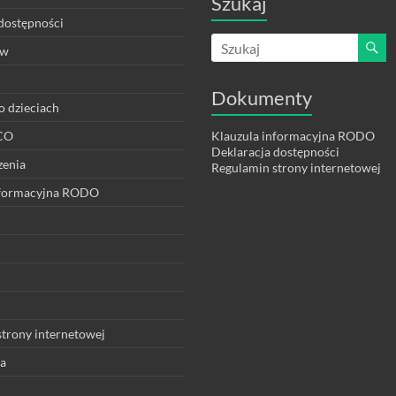
Szukaj
dostępności
ów
Dokumenty
o dzieciach
ECO
Klauzula informacyjna RODO
Deklaracja dostępności
zenia
Regulamin strony internetowej
nformacyjna RODO
trony internetowej
ia