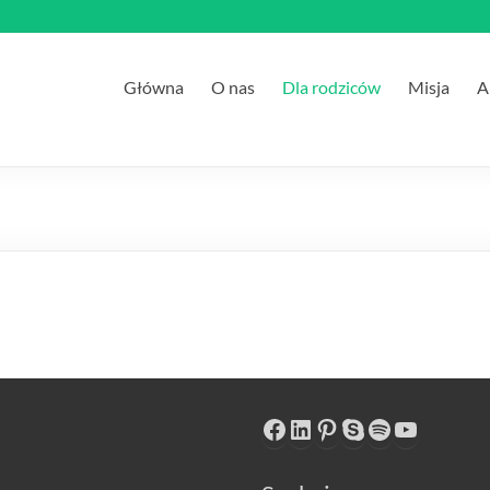
Główna
O nas
Dla rodziców
Misja
A
Facebook
LinkedIn
Pinterest
Skype
Spotify
YouTube
i