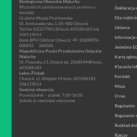
Ekologiczne Otwockie Maluchy
Wszystkich zainteresowanych prosimy o
Deklaracja 
kontakt:
Dla rodzic
Grażyna Wojda Płochowska
Ul. Ambasadorska 1, 05-400 Otwock
Główna
Tel/fax (022)7796130 kom.603586183 lub
506119014
Informacje 
Bank BPH Oddział Otwock: 49-10600076-
000032 368580
Jesteśmy 
Niepubliczny Punkt Przedszkolny Osieckie
Maluchy
Karta zgłos
Ul. Pilawska 23, Osieck tel. 256854948 kom.
Klauzula i
603586183
Leśny Żłobek
Kontakt
Otwock, ul. Wiejska 14 kom. 603586183,
506119014
Misja
Godziny otwarcia:
Poniedziałek – piątek: 7:00-16.00
O nas
Sobota & niedziela: nieczynne
Regulamin
Regulamin s
Rozkład dn
Rzeczy